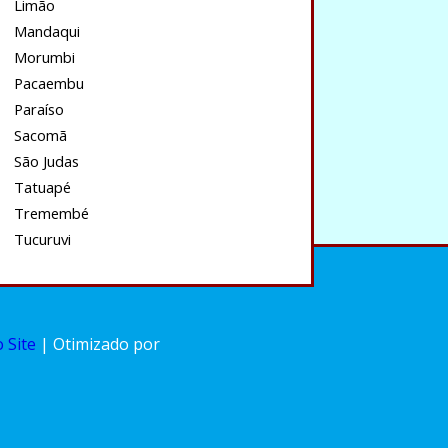
Limão
Mandaqui
Morumbi
Pacaembu
Paraíso
Sacomã
São Judas
Tatuapé
Tremembé
Tucuruvi
 Site
| Otimizado por