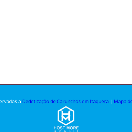
servados a
Dedetização de Carunchos em Itaquera
|
Mapa do