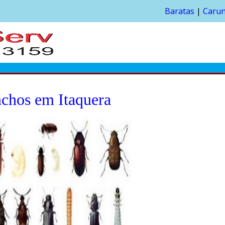
Baratas
|
Caru
chos em Itaquera